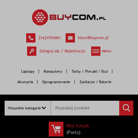
Zasilacze i baterie do 
(34)3704061
biuro@buycom.pl
/
Zaloguj się
Rejestracja
Menu
Laptopy
Komputery
Torby / Plecaki / Etui
Akcesoria
Oprogramowanie
Zasilacze / Baterie
Kategorie
Wszystkie kategorie
Mój koszyk
(Pusty)