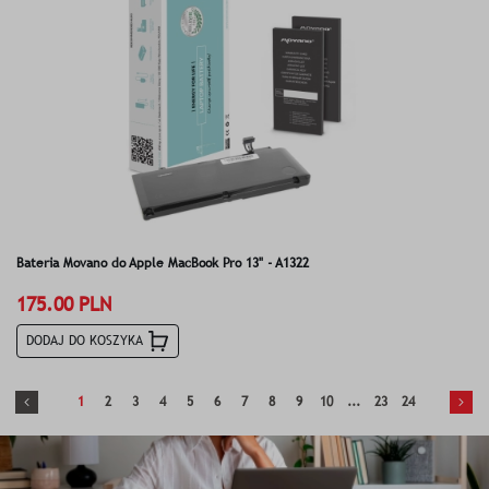
Bateria Movano do Apple MacBook Pro 13" - A1322
175.00 PLN
DODAJ DO KOSZYKA
1
2
3
4
5
6
7
8
9
10
...
23
24