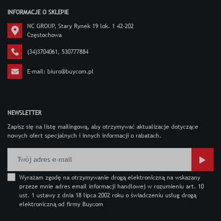
INFORMACJE O SKLEPIE
NC GROUP, Stary Rynek 19 lok. 1 42-202
Częstochowa
(34)3704061
,
530777884
E-mail:
biuro@buycom.pl
NEWSLETTER
Zapisz się na listę mailingową, aby otrzymywać aktualizacje dotyczące
nowych ofert specjalnych i innych informacji o rabatach.
Wyrażam zgodę na otrzymywanie drogą elektroniczną na wskazany
przeze mnie adres email informacji handlowej w rozumieniu art. 10
ust. 1 ustawy z dnia 18 lipca 2002 roku o świadczeniu usług drogą
elektroniczną od firmy Buycom