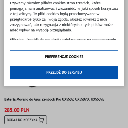
Używamy również plików cookies stron trzecich, które
pomagają nam analizować i zrozumieć, w jaki sposób korzystasz
z tej witryny. Te pliki cookies będą przechowywane w
przeglądarce tylko za Twoją zgodą. Możesz również z nich
zrezygnować, ale rezygnacja z niektórych z tych plików może
mieć wpływ na wygodę przeglądania.
Klikając „Przejdź do serwisu” udzielasz zgody na przetwarzanie
Twoich danych osobowych dotyczących Twojej aktywności na
naszej stronie. Dane są zbierane w celach zgodnych z naszą
polityką prywatności
oraz
polityką cookies
. Zgoda jest
PREFERENCJE COOKIES
dobrowolna. Możesz jej odmówić lub ograniczyć jej zakres
klikając w "Preferencje cookies".
PRZEJDŹ DO SERWISU
W każdej chwili możesz modyfikować udzielone zgody w
zakładce: informacje i regulaminy — zresetuj ustawienia
cookies.
Bateria Movano do Asus Zenbook Pro UX550V, UX550VD, UX550VE
285.00 PLN
DODAJ DO KOSZYKA