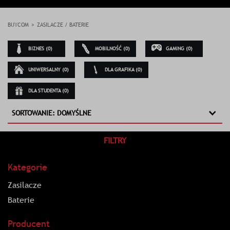
BUYCOM
ZASILACZE / BATERIE
BIZNES (0)
MOBILNOŚĆ (0)
GAMING (0)
UNIWERSALNY (0)
DLA GRAFIKA (0)
DLA STUDENTA (0)
SORTOWANIE: DOMYŚLNE
FILTRY
Kategorie
Zasilacze
Baterie
Producent